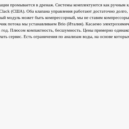
нерации промывается в дренаж. Системы комплектуются как ручным 
Clack (США). Оба клапана управления работают достаточно долго,
ный модуль может быть компрессорный, мы не ставим компрессоры 
чик потока мы устанавливаем Brio (Италия). Касаемо электрохимич
 в год. Плюсом компактность, бесшумность. Цены примерно одинак
лать сервис. Есть ограничения по анализам воды, на основе котор